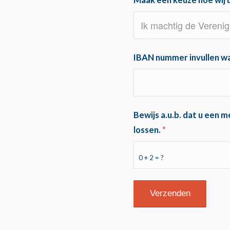
Maak een keuze hoe wij 
IBAN nummer invullen wa
Bewijs a.u.b. dat u een 
lossen.
*
0 + 2 = ?