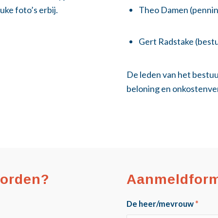
uke foto’s erbij.
Theo Damen (penni
Gert Radstake (bestu
De leden van het best
beloning en onkostenve
worden?
Aanmeldform
De heer/mevrouw
*