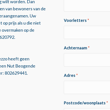
ing wilt worden. Dan
even van bewoners van de
 veraangenamen. Uw
Voorletters
*
 op prijs als u die niet
age overmaken op de
3620792.
Achternaam
*
ezzo heeft geen
meen Nut Beogende
er: 802629441.
Adres
*
Postcode/woonplaats
*