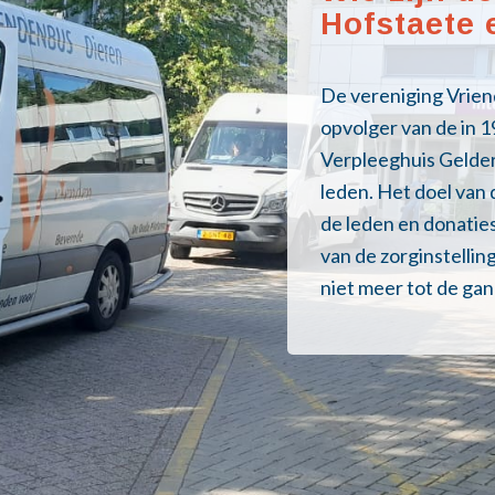
Hofstaete 
De vereniging Vrien
opvolger van de in 
Verpleeghuis Gelder
leden. Het doel van 
de leden en donatie
van de zorginstelli
niet meer tot de ga